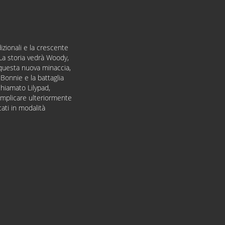
adizionali e la crescente
 La storia vedrà Woody,
n questa nuova minaccia,
Bonnie e la battaglia
hiamato Lilypad,
omplicare ulteriormente
ati in modalità