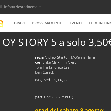
l
info@triestecinema.it
ORARI
PROSSIMAMENTE
EVENTI
FILM IN LI
TOY STORY 5 a solo 3,50
regia
Andrew Stanton, McKenna Harris
con
Blake Clark, Tim Allen,
Tom Hanks, Greta Lee,
Joan Cusack
da giovedì 18 giugno
(Stati Uniti - 102 minuti )
orari del sabato 8 agosto: